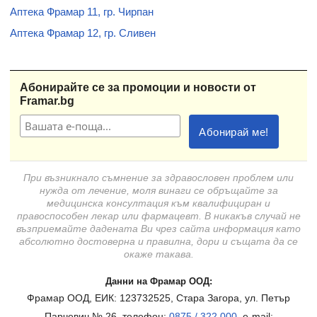
Аптека Фрамар 11, гр. Чирпан
Аптека Фрамар 12, гр. Сливен
Абонирайте се за промоции и новости от
Framar.bg
При възникнало съмнение за здравословен проблем или
нужда от лечение, моля винаги се обръщайте за
медицинска консултация към квалифициран и
правоспособен лекар или фармацевт. В никакъв случай не
възприемайте дадената Ви чрез сайта информация като
абсолютно достоверна и правилна, дори и същата да се
окаже такава.
Данни на Фрамар ООД:
Фрамар ООД, ЕИК: 123732525, Стара Загора, ул. Петър
Парчевич № 26, телефон:
0875 / 322 000
, e-mail: