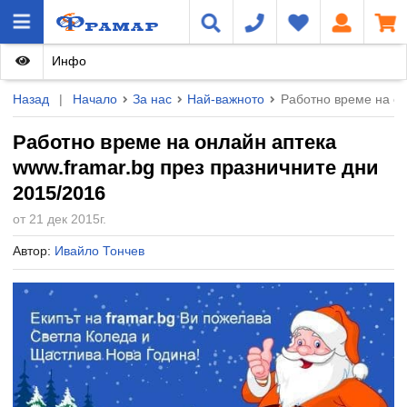
Инфо
Назад
|
Начало
За нас
Най-важното
Работно време на он
Работно време на онлайн аптека
www.framar.bg през празничните дни
2015/2016
от 21 дек 2015г.
Автор:
Ивайло Тончев