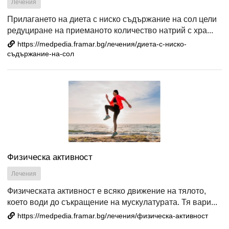
Лечения
Прилагането на диета с ниско съдържание на сол цели
редуциране на приеманото количество натрий с хра...
https://medpedia.framar.bg/лечения/диета-с-ниско-
съдържание-на-сол
Физическа активност
Лечения
Физическата активност е всяко движение на тялото,
което води до съкращение на мускулатурата. Тя вари...
https://medpedia.framar.bg/лечения/физическа-активност