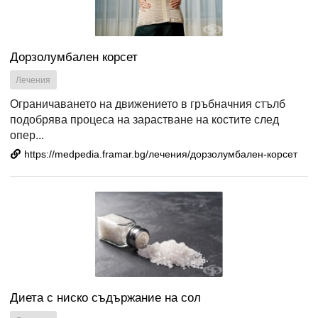
Дорзолумбален корсет
Лечения
Ограничаването на движението в гръбначния стълб
подобрява процеса на зарастване на костите след
опер...
https://medpedia.framar.bg/лечения/дорзолумбален-корсет
Диета с ниско съдържание на сол