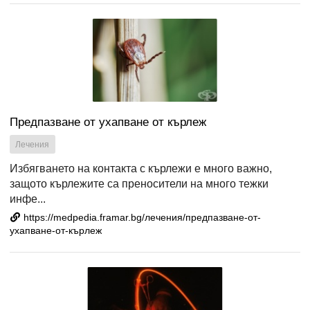
Предпазване от ухапване от кърлеж
Лечения
Избягването на контакта с кърлежи е много важно,
защото кърлежите са преносители на много тежки
инфе...
https://medpedia.framar.bg/лечения/предпазване-от-
ухапване-от-кърлеж