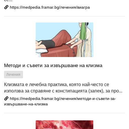
https://medpedia.framar.bg/лечения/виагра
Методи и съвети за извършване на клизма
Лечения
Клизмата е лечебна практика, която най-често се
използва за справяне с констипацията (запек), за про...
https://medpedia.framar.bg/лечения/методи-и-съвети-за-
извършване-на-клизма