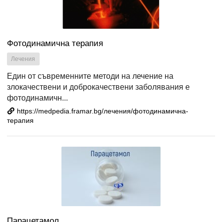
Фотодинамична терапия
Лечения
Един от съвременните методи на лечение на
злокачествени и доброкачествени заболявания е
фотодинамичн...
https://medpedia.framar.bg/лечения/фотодинамична-
терапия
Парацетамол