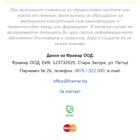
При възникнало съмнение за здравословен проблем или
нужда от лечение, моля винаги се обръщайте за
медицинска консултация към квалифициран и
правоспособен лекар или фармацевт. В никакъв случай не
възприемайте дадената Ви чрез сайта информация като
абсолютно достоверна и правилна, дори и същата да се
окаже такава.
Данни на Фрамар ООД:
Фрамар ООД, ЕИК: 123732525, Стара Загора, ул. Петър
Парчевич № 26, телефон:
0875 / 322 000
, e-mail:
office@framar.bg
За контакт