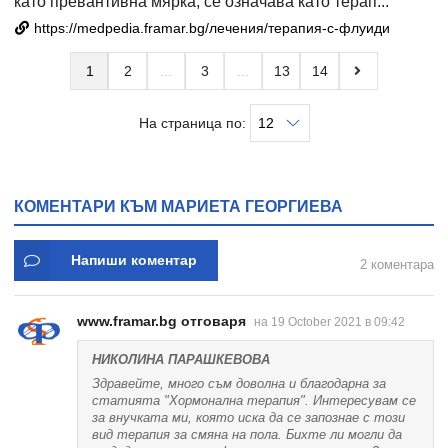
като превантивна мярка, се означава като терап...
https://medpedia.framar.bg/лечения/терапия-с-флуиди
1
2
3
13
14
На страница по:
КОМЕНТАРИ КЪМ МАРИЕТА ГЕОРГИЕВА
Напиши коментар
2 коментара
www.framar.bg отговаря
на 19 October 2021 в 09:42
НИКОЛИНА ПАРАШКЕВОВА
Здравейте, много съм доволна и благодарна за
статията "Хормонална терапия". Интересувам се
за внучката ми, която иска да се запознае с този
вид терапия за смяна на пола. Бихте ли могли да