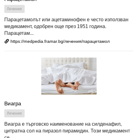
Лечения
Парацетамолът или ацетаминофен е често използван
медикамент, одобрен още през 1951 година.
Парацетам...
https://medpedia.framar.bg/лечения/парацетамол
Виагра
Лечения
Виагра е търговско наименование на силденафил,
цитратна сол на пиразол пирамидин. Този медикамент
се...