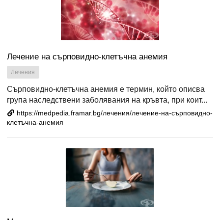
Лечение на сърповидно-клетъчна анемия
Лечения
Сърповидно-клетъчна анемия е термин, който описва
група наследствени заболявания на кръвта, при коит...
https://medpedia.framar.bg/лечения/лечение-на-сърповидно-
клетъчна-анемия