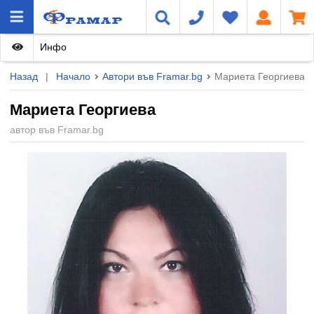
Инфо
Назад
|
Начало
Автори във Framar.bg
Мариета Георгиева
Мариета Георгиева
автор във Framar.bg