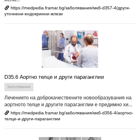
https://medpedia.framar.bg/заболявания/мкб-d357-4/други-
уточнени-ендокринни-жлези
D35.6 Аортно телце и други параганглии
Заболявания
Лечението на доброкачествените новообразувания на
аортното телце и другите параганглии е предимно хи...
https://medpedia.framar.bg/заболявания/мкб-d356-4/аортно-
телце-и-други-параганглии