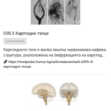
D35.5 Каротидно телце
Заболявания
Каротидното тяло е малка овална червеникаво-кафява
структура, разположена на бифуркацията на каротид...
https://medpedia.framar.bg/заболявания/мкб-d355-4/
каротидно-телце