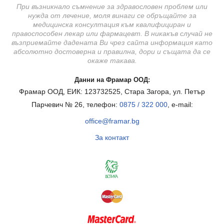
При възникнало съмнение за здравословен проблем или
нужда от лечение, моля винаги се обръщайте за
медицинска консултация към квалифициран и
правоспособен лекар или фармацевт. В никакъв случай не
възприемайте дадената Ви чрез сайта информация като
абсолютно достоверна и правилна, дори и същата да се
окаже такава.
Данни на Фрамар ООД:
Фрамар ООД, ЕИК: 123732525, Стара Загора, ул. Петър
Парчевич № 26, телефон:
0875 / 322 000
, e-mail:
office@framar.bg
За контакт