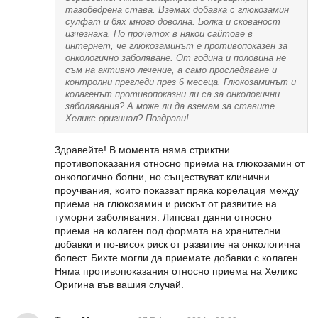
тазобедрена става. Вземах добавка с глюкозамин
сулфат и бях много доволна. Болка и скованост
изчезнаха. Но прочетох в някои сайтове в
интернет, че глюкозаминът е противопоказен за
онкологично заболяване. От година и половина не
съм на активно лечение, а само проследяване и
контролни прегледи през 6 месеца. Глюкозаминът и
колагенът противопоказни ли са за онкологични
заболявания? А може ли да вземам за ставите
Хеликс оригинал? Поздрави!
Здравейте! В момента няма стриктни
противопоказания относно приема на глюкозамин от
онкологично болни, но съществуват клинични
проучвания, които показват пряка корелация между
приема на глюкозамин и рискът от развитие на
туморни заболявания. Липсват данни относно
приема на колаген под формата на хранителни
добавки и по-висок риск от развитие на онкологична
болест. Бихте могли да приемате добавки с колаген.
Няма противопоказания относно приема на Хеликс
Оригина във вашия случай.