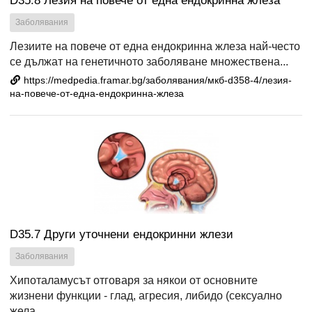
D35.8 Лезия на повече от една ендокринна жлеза
Заболявания
Лезиите на повече от една ендокринна жлеза най-често
се дължат на генетичното заболяване множествена...
https://medpedia.framar.bg/заболявания/мкб-d358-4/лезия-
на-повече-от-една-ендокринна-жлеза
D35.7 Други уточнени ендокринни жлези
Заболявания
Хипоталамусът отговаря за някои от основните
жизнени функции - глад, агресия, либидо (сексуално
жела...