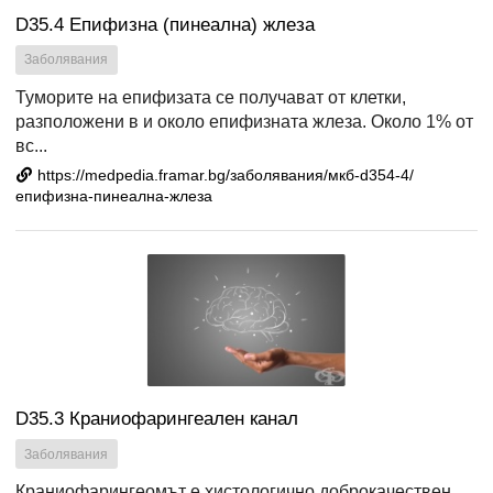
D35.4 Епифизна (пинеална) жлеза
Заболявания
Туморите на епифизата се получават от клетки,
разположени в и около епифизната жлеза. Около 1% от
вс...
https://medpedia.framar.bg/заболявания/мкб-d354-4/
епифизна-пинеална-жлеза
D35.3 Краниофарингеален канал
Заболявания
Краниофарингеомът е хистологично доброкачествен