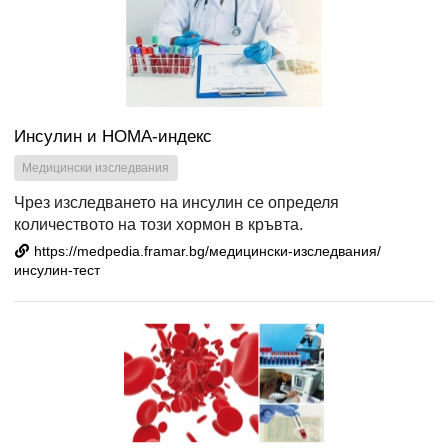
Инсулин и HOMA-индекс
Медицински изследвания
Чрез изследването на инсулин се определя
количеството на този хормон в кръвта.
https://medpedia.framar.bg/медицински-изследвания/
инсулин-тест