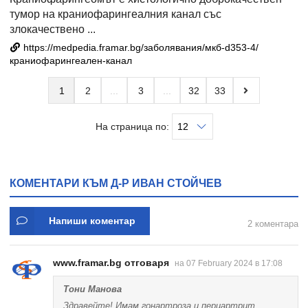
тумор на краниофарингеалния канал със
злокачествено ...
https://medpedia.framar.bg/заболявания/мкб-d353-4/
краниофарингеален-канал
1
2
3
32
33
На страница по:
КОМЕНТАРИ КЪМ Д-Р ИВАН СТОЙЧЕВ
Напиши коментар
2 коментара
www.framar.bg отговаря
на 07 February 2024 в 17:08
Тони Манова
Здравейте! Имам гонартроза и периартрит