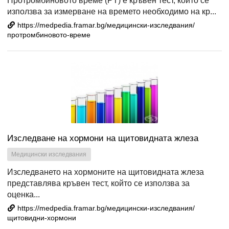
Протромбиновото време (PT) е кръвен тест, който се
използва за измерване на времето необходимо на кр...
https://medpedia.framar.bg/медицински-изследвания/
протромбиновото-време
Изследване на хормони на щитовидната жлеза
Медицински изследвания
Изследването на хормоните на щитовидната жлеза
представлява кръвен тест, който се използва за
оценка...
https://medpedia.framar.bg/медицински-изследвания/
щитовидни-хормони