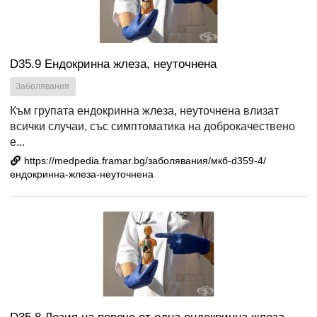
D35.9 Ендокринна жлеза, неуточнена
Заболявания
Към групата ендокринна жлеза, неуточнена влизат
всички случаи, със симптоматика на доброкачествено
е...
https://medpedia.framar.bg/заболявания/мкб-d359-4/
ендокринна-жлеза-неуточнена