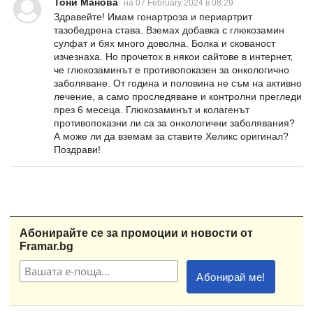
Тони Манова
на 07 February 2024 в 08:29
Здравейте! Имам гонартроза и периартрит
тазобедрена става. Вземах добавка с глюкозамин
сулфат и бях много доволна. Болка и скованост
изчезнаха. Но прочетох в някои сайтове в интернет,
че глюкозаминът е противопоказен за онкологично
заболяване. От година и половина не съм на активно
лечение, а само проследяване и контролни прегледи
през 6 месеца. Глюкозаминът и колагенът
противопоказни ли са за онкологични заболявания?
А може ли да вземам за ставите Хеликс оригинал?
Поздрави!
Абонирайте се за промоции и новости от
Framar.bg