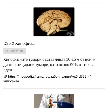
D35.2 Хипофиза
Заболявания
Хипофизните тумори съставляват 10-15% от всичи
диагностицирани тумори, като около 90% от тях са
аден...
https://medpedia.framar.bg/заболявания/мкб-d352-4/
хипофиза