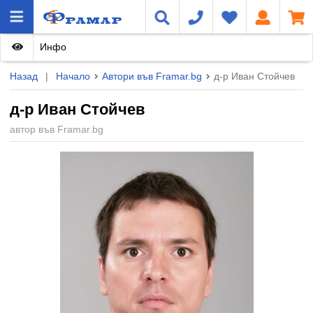
Инфо
Назад
|
Начало
Автори във Framar.bg
д-р Иван Стойчев
д-р Иван Стойчев
автор във Framar.bg