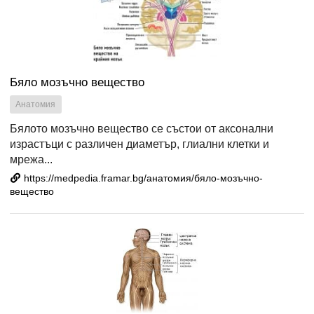
Бяло мозъчно вещество
Анатомия
Бялото мозъчно вещество се състои от аксонални
израстъци с различен диаметър, глиални клетки и
мрежа...
https://medpedia.framar.bg/анатомия/бяло-мозъчно-
вещество