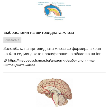
Ембриология на щитовидната жлеза
Анатомия
Заложбата на щитовидната жлеза се формира в края
на 4-та седмица като пролиферация в областта на for...
https://medpedia.framar.bg/анатомия/ембриология-на-
щитовидната-жлеза