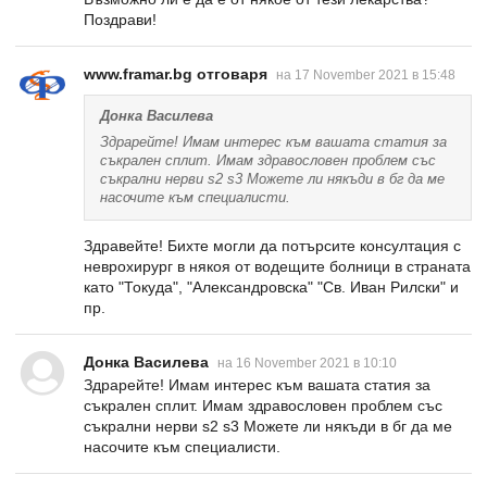
Поздрави!
www.framar.bg отговаря
на 17 November 2021 в 15:48
Донка Василева
Здрарейте! Имам интерес към вашата статия за
съкрален сплит. Имам здравословен проблем със
съкрални нерви s2 s3 Можете ли някъди в бг да ме
насочите към специалисти.
Здравейте! Бихте могли да потърсите консултация с
неврохирург в някоя от водещите болници в страната
като "Токуда", "Александровска" "Св. Иван Рилски" и
пр.
Донка Василева
на 16 November 2021 в 10:10
Здрарейте! Имам интерес към вашата статия за
съкрален сплит. Имам здравословен проблем със
съкрални нерви s2 s3 Можете ли някъди в бг да ме
насочите към специалисти.