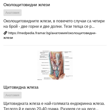
Околощитовидни жлези
Анатомия
Околощитовидните жлези, в повечето случаи са четири
на брой - две горни и две долни. Тези телца се р...
https://medpedia.framar.bg/анатомия/околощитовидни-
жлези
Щитовидна жлеза
Анатомия
Щитовидната жлеза е най-голямата ендокринна жлеза.
Теглото й е около 20-40 грама. Разделя се на десе...