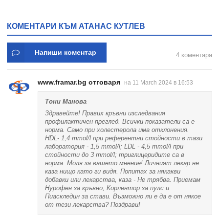
КОМЕНТАРИ КЪМ АТАНАС КУТЛЕВ
Напиши коментар
4 коментара
www.framar.bg отговаря
на 11 March 2024 в 16:53
Тони Манова
Здравейте! Правих кръвни изследвания
профилактичен преглед. Всички показатели са е
норма. Само при холестерола има отклонения.
HDL- 1,4 mmol/l при референтни стойности в тази
лаборатория - 1,5 mmol/l; LDL - 4,5 mmol/l при
стойности до 3 mmol/l; триглицеридите са в
норма. Моля за вашето мнение! Личният лекар не
каза нищо като ги видя. Попитах за някакви
добавки или лекарства, каза - Не трябва. Приемам
Нурофен за кръвно; Корлентор за пулс и
Пиаскледин за стави. Възможно ли е да е от някое
от тези лекарства? Поздрави!