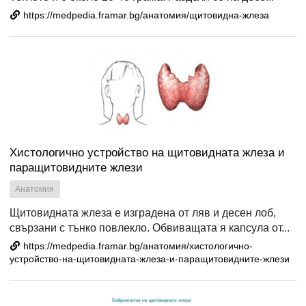
https://medpedia.framar.bg/анатомия/щитовидна-жлеза
Хистологично устройство на щитовидната жлеза и
паращитовидните жлези
Анатомия
Щитовидната жлеза е изградена от ляв и десен лоб,
свързани с тънко повлекло. Обвиващата я капсула от...
https://medpedia.framar.bg/анатомия/хистологично-
устройство-на-щитовидната-жлеза-и-паращитовидните-жлези