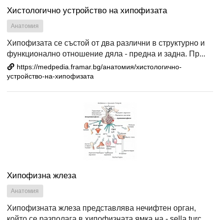
Хистологично устройство на хипофизата
Анатомия
Хипофизата се състой от два различни в структурно и
функционално отношение дяла - предна и задна. Пр...
https://medpedia.framar.bg/анатомия/хистологично-
устройство-на-хипофизата
Хипофизна жлеза
Анатомия
Хипофизната жлеза представлява нечифтен орган,
който се разполага в хипофизната ямка на - sella turc...