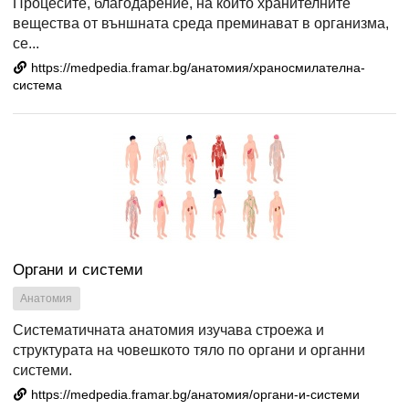
Процесите, благодарение, на които хранителните
вещества от външната среда преминават в организма,
се...
https://medpedia.framar.bg/анатомия/храносмилателна-
система
Органи и системи
Анатомия
Систематичната анатомия изучава строежа и
структурата на човешкото тяло по органи и органни
системи.
https://medpedia.framar.bg/анатомия/органи-и-системи