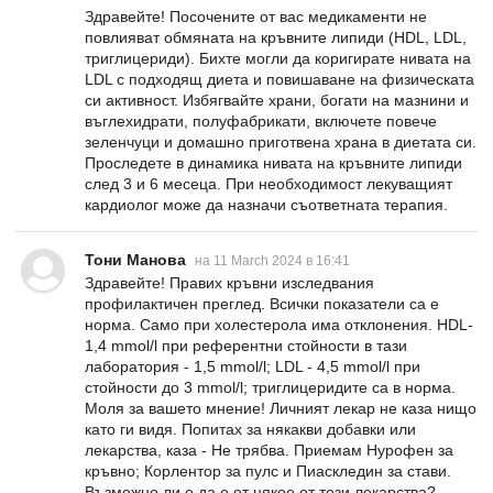
Здравейте! Посочените от вас медикаменти не
повлияват обмяната на кръвните липиди (HDL, LDL,
триглицериди). Бихте могли да коригирате нивата на
LDL с подходящ диета и повишаване на физическата
си активност. Избягвайте храни, богати на мазнини и
въглехидрати, полуфабрикати, включете повече
зеленчуци и домашно приготвена храна в диетата си.
Проследете в динамика нивата на кръвните липиди
след 3 и 6 месеца. При необходимост лекуващият
кардиолог може да назначи съответната терапия.
Тони Манова
на 11 March 2024 в 16:41
Здравейте! Правих кръвни изследвания
профилактичен преглед. Всички показатели са е
норма. Само при холестерола има отклонения. HDL-
1,4 mmol/l при референтни стойности в тази
лаборатория - 1,5 mmol/l; LDL - 4,5 mmol/l при
стойности до 3 mmol/l; триглицеридите са в норма.
Моля за вашето мнение! Личният лекар не каза нищо
като ги видя. Попитах за някакви добавки или
лекарства, каза - Не трябва. Приемам Нурофен за
кръвно; Корлентор за пулс и Пиаскледин за стави.
Възможно ли е да е от някое от тези лекарства?