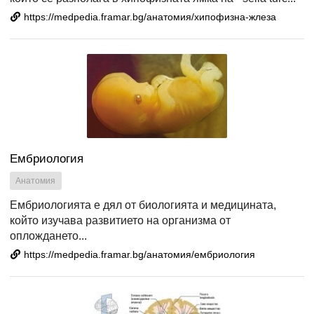
https://medpedia.framar.bg/анатомия/хипофизна-жлеза
Ембриология
Анатомия
Ембриологията е дял от биологията и медицината,
който изучава развитието на организма от
оплождането...
https://medpedia.framar.bg/анатомия/ембриология