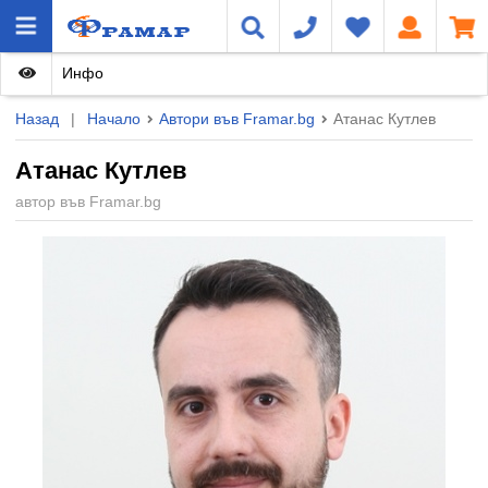
Инфо
Назад
|
Начало
Автори във Framar.bg
Атанас Кутлев
Атанас Кутлев
автор във Framar.bg